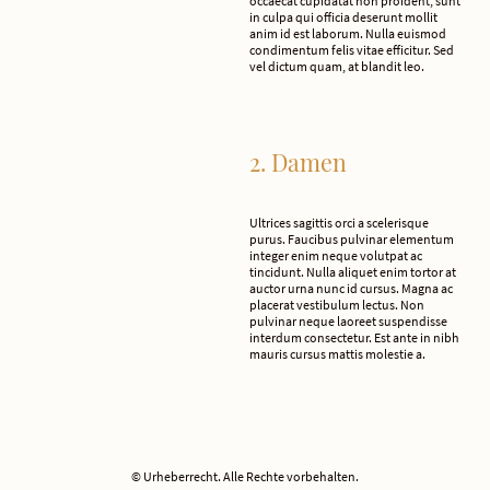
occaecat cupidatat non proident, sunt
in culpa qui officia deserunt mollit
anim id est laborum. Nulla euismod
condimentum felis vitae efficitur. Sed
vel dictum quam, at blandit leo.
2. Damen
Ultrices sagittis orci a scelerisque
purus. Faucibus pulvinar elementum
integer enim neque volutpat ac
tincidunt. Nulla aliquet enim tortor at
auctor urna nunc id cursus. Magna ac
placerat vestibulum lectus. Non
pulvinar neque laoreet suspendisse
interdum consectetur. Est ante in nibh
mauris cursus mattis molestie a.
© Urheberrecht. Alle Rechte vorbehalten.