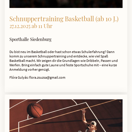
Schnuppertraining Basketball (ab 10 J.)
27.12.2025 ab 11 Uhr
Sporthalle Siedenburg
Du bist neu im Basketball oder hast schon etwas Schulerfahrung? Dann
komm zu unserem Schnuppertraining und entdecke, wie viel Spaß
Basketball macht. Wir zeigen dir die Grundlagen wie Dribbeln, Passen und
Werfen. Bring einfach gute Laune und feste Sportschuhe mit – eine kurze
Anmeldung vorher genügt.
Flóra Gulyás: flora.zsuzsa@gmail.com